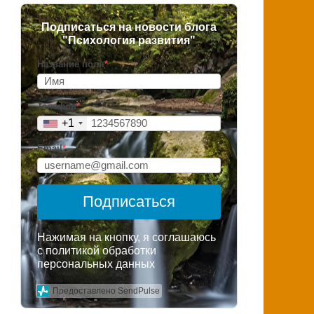
Подписаться на новости блога
"Психология развития"
Название поля
*
Телефон
*
+1
Email
*
Подписаться
Нажимая на кнопку, я соглашаюсь
с политикой обработки
персональных данных
Предоставлено SendPulse