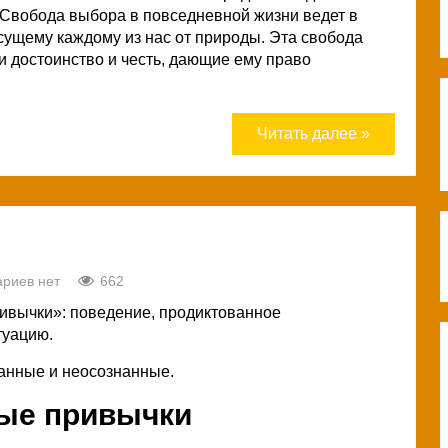
ь. Свобода выбора в повседневной жизни ведет в
исущему каждому из нас от природы. Эта свобода
ои достоинство и честь, дающие ему право
Читать далее »
риев нет
662
ивычки»: поведение, продиктованное
туацию.
нанные и неосознанные.
ые привычки