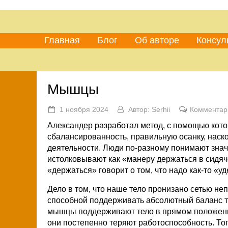
Главная
Блог
Об авторе
Консул
Мышцы
1 ноября 2024
Автор:
Serhii
Комментар
Александер разработал метод, с помощью кото
сбалансированность, правильную осанку, наск
деятельности. Люди по-разному понимают знач
истолковывают как «манеру держаться в сидяч
«держаться» говорит о том, что надо как-то «
Дело в том, что наше тело пронизано сетью н
способной поддерживать абсолютный баланс те
мышцы поддерживают тело в прямом положении
они постепенно теряют работоспособность. То