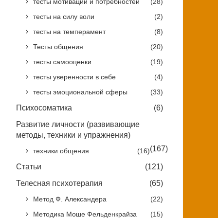
тесты мотивации и потребностей
(28)
тесты на силу воли
(2)
тесты на темперамент
(8)
Тесты общения
(20)
тесты самооценки
(19)
тесты уверенности в себе
(4)
тесты эмоциональной сферы
(33)
Психосоматика
(6)
Развитие личности (развивающие
методы, техники и упражнения)
(167)
техники общения
(16)
Статьи
(121)
Телесная психотерапия
(65)
Метод Ф. Александера
(22)
Методика Моше Фельденкрайза
(15)