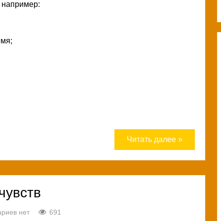
, например:
емя;
Читать далее »
 чувств
риев нет
691