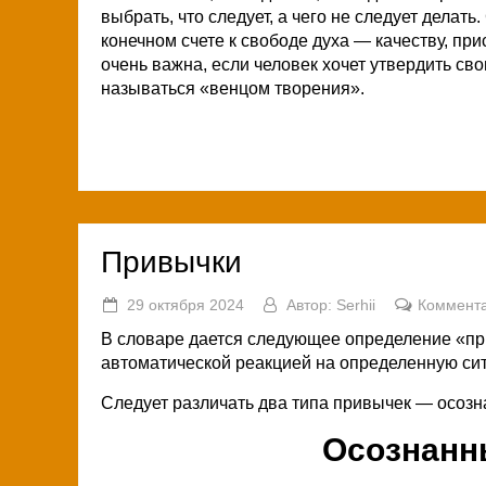
выбрать, что следует, а чего не следует делат
конечном счете к свободе духа — качеству, пр
очень важна, если человек хочет утвердить св
называться «венцом творения».
Привычки
29 октября 2024
Автор:
Serhii
Коммента
В словаре дается следующее определение «пр
автоматической реакцией на определенную си
Следует различать два типа привычек — осоз
Осознанн