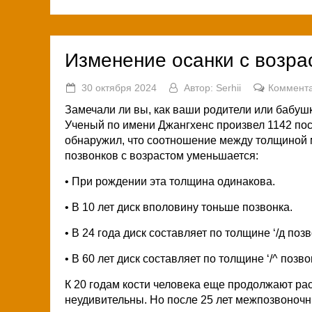
Изменение осанки с возра
30 октября 2024
Автор:
Serhii
Коммента
Замечали ли вы, как ваши родители или бабушк
Ученый по имени Джангхенс произвел 1142 по
обнаружил, что соотношение между толщиной
позвонков с возрастом уменьшается:
• При рождении эта толщина одинакова.
• В 10 лет диск вполовину тоньше позвонка.
• В 24 года диск составляет по толщине ‘/д позв
• В 60 лет диск составляет по толщине ‘/^ позво
К 20 годам кости человека еще продолжают рас
неудивительны. Но после 25 лет межпозвоночн