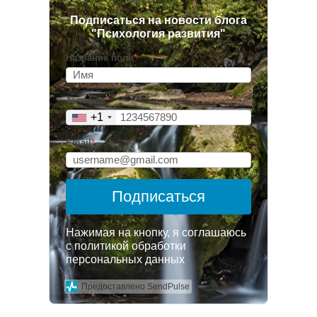
Подписаться на новости блога
"Психология развития"
Название поля
*
Телефон
*
+1
Email
*
Подписаться
Нажимая на кнопку, я соглашаюсь
с политикой обработки
персональных данных
Предоставлено SendPulse