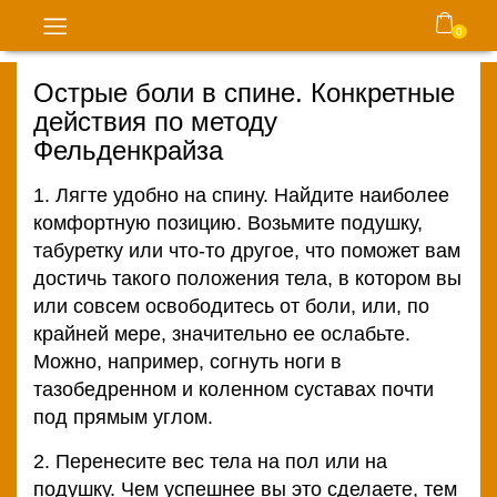
0
Блог
Острые боли в спине. Конкретные
действия по методу
Главная
Фельденкрайза
Консультации
1. Лягте удобно на спину. Найдите наиболее
психолога
комфортную позицию. Возьмите подушку,
табуретку или что-то другое, что поможет вам
Карта
достичь такого положения тела, в котором вы
сайта
или совсем освободитесь от боли, или, по
крайней мере, значительно ее ослабьте.
Магазин
Можно, например, согнуть ноги в
тазобедренном и коленном суставах почти
Контакты
под прямым углом.
2. Перенесите вес тела на пол или на
Правила
подушку. Чем успешнее вы это сделаете, тем
и