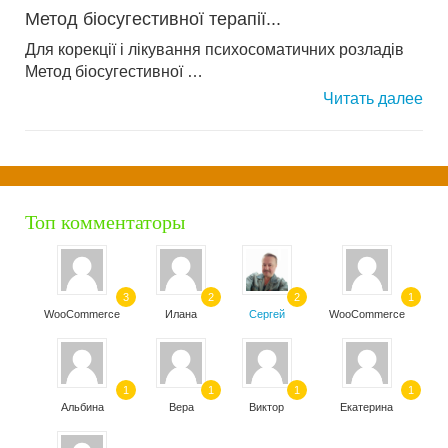
Метод біосугестивної терапії...
Для корекції і лікування психосоматичних розладів
Метод біосугестивної …
Читать далее
Топ комментаторы
3
2
2
1
WooCommerce
Илана
Сергей
WooCommerce
1
1
1
1
Альбина
Вера
Виктор
Екатерина