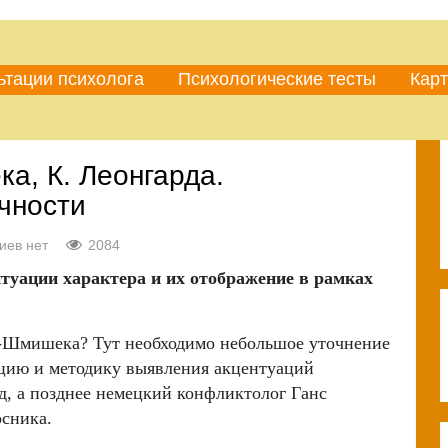
ьтации психолога
Психологические тесты
Карт
а, К. Леонгарда.
чности
иев нет
2084
уации характера и их отображение в рамках
да-Шмишека? Тут необходимо небольшое уточнение
ацию и методику выявления акцентуаций
д, а позднее немецкий конфликтолог Ганс
сника.