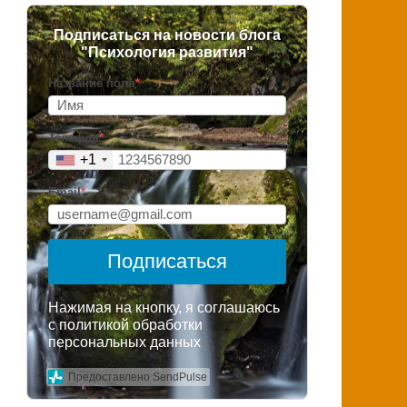
Подписаться на новости блога
"Психология развития"
Название поля
*
Телефон
*
+1
Email
*
Подписаться
Нажимая на кнопку, я соглашаюсь
с политикой обработки
персональных данных
Предоставлено SendPulse