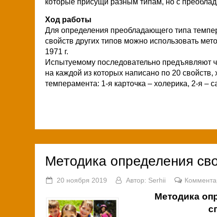
которые присущи разным типам, но с преоблад
Ход работы
Для определения преобладающего типа темпе
свойств других типов можно использовать ме
1971 г.
Испытуемому последовательно предъявляют че
на каждой из которых написано по 20 свойств,
темперамента: 1-я карточка – холерика, 2-я – с
Методика определения сво
20 ноября 2019
Автор:
Serhii
Коммента
Методика оп
с