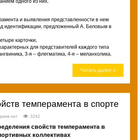
анием одного из них.
рамента и выявления представленности в нем
тод идентификации, предложенный А. Беловым в
тыре карточки,
 характерных для представителей каждого типа
ангвиника, 3-я – флегматика, 4-я – меланхолика.
Читать далее »
йств темперамента в спорте
риев нет
3242
ределения свойств темперамента в
портивных коллективах