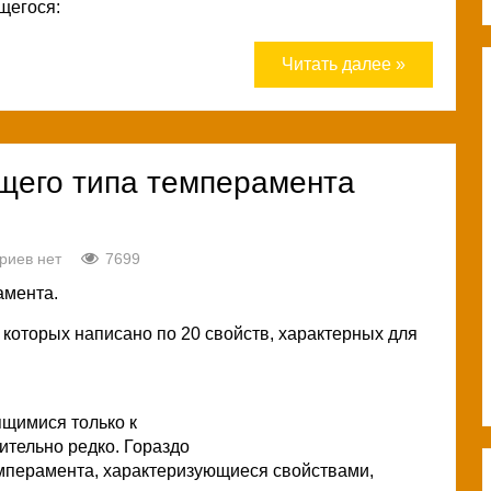
щегося:
Читать далее »
его типа темперамента
риев нет
7699
амента.
 которых написано по 20 свойств, характерных для
ящимися только к
ительно редко. Гораздо
перамента, характеризующиеся свойствами,