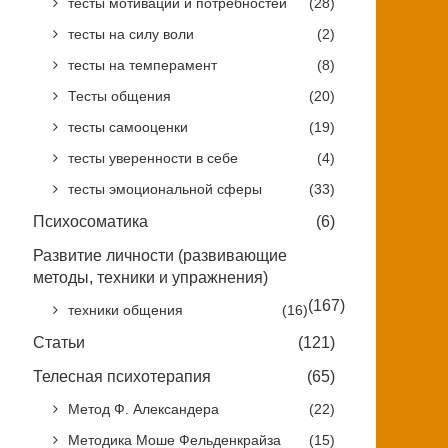
тесты мотивации и потребностей
(28)
тесты на силу воли
(2)
тесты на темперамент
(8)
Тесты общения
(20)
тесты самооценки
(19)
тесты уверенности в себе
(4)
тесты эмоциональной сферы
(33)
Психосоматика
(6)
Развитие личности (развивающие
методы, техники и упражнения)
(167)
техники общения
(16)
Статьи
(121)
Телесная психотерапия
(65)
Метод Ф. Александера
(22)
Методика Моше Фельденкрайза
(15)