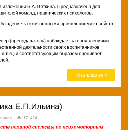
в изложении Б.А. Вяткина. Предназначена для
одителей команд, практических психологов.
аблюдение за «жизненными проявлениями» свойств
ренер (преподаватель) наблюдает за проявлениями
ественной деятельности своих воспитанников
и т. п.) и соответствующим образом оценивает
лей.
Читать далее »
ка Е.П.Ильина)
тариев
171424
ойств нервной системы по психомоторным