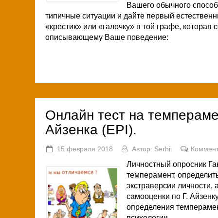
Вашего обычного способ
типичные ситуации и дайте первый естественны
«крестик» или «галочку» в той графе, которая
описывающему Ваше поведение:
Онлайн тест на темпераме
Айзенка (EPI).
15 февраля 2018
Автор:
Serhii
Коммен
Личностный опросник Ган
темперамент, определить
экстраверсии личности, 
самооценки по Г. Айзенк
определения темперамен
психологии.