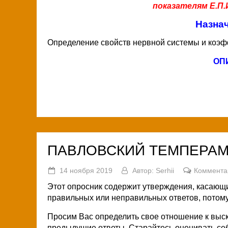
показателям Е.П.
Назнач
Определение свойств нервной системы и коэ
ОП
ПАВЛОВСКИЙ ТЕМПЕРАМ
14 ноября 2019
Автор:
Serhii
Коммента
Этот опросник содержит утверждения, касающи
правильных или неправильных ответов, потому 
Просим Вас определить свое отношение к выск
предыдущие ответы. Старайтесь оценивать себя