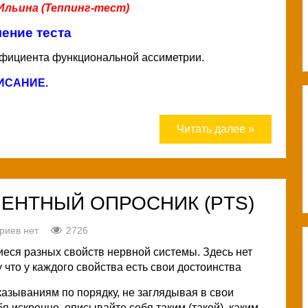
Ильина (Теппинг-тест)
ение теста
ффициента функциональной ассиметрии.
ИСАНИЕ
.
Читать далее »
ЕНТНЫЙ ОПРОСНИК (PTS)
риев нет
2726
еся разных свойств нервной системы. Здесь нет
что у каждого свойства есть свои достоинства
азываниям по порядку, не заглядывая в свои
 искренне, описывайте себя таким (такой), каким