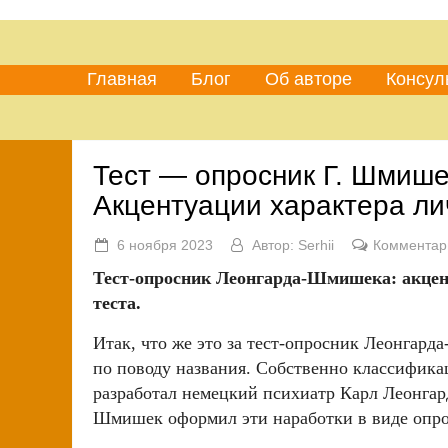
Главная
Блог
Об авторе
Консул
Тест — опросник Г. Шмишек
Акцентуации характера ли
6 ноября 2023
Автор:
Serhii
Комментар
Тест-опросник Леонгарда-Шмишека: акцент
теста.
Итак, что же это за тест-опросник Леонгар
по поводу названия. Собственно классифик
разработал немецкий психиатр Карл Леонгар
Шмишек оформил эти наработки в виде опро