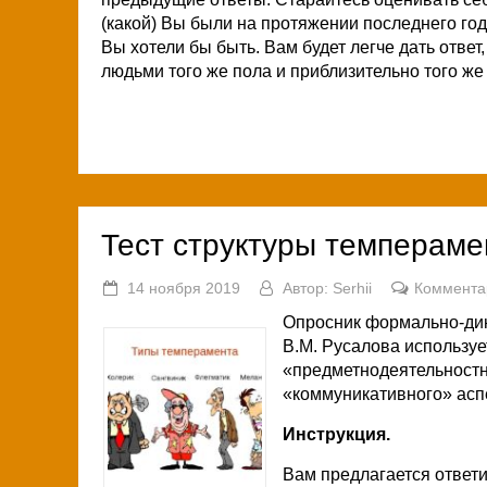
(какой) Вы были на протяжении последнего года 
Вы хотели бы быть. Вам будет легче дать отве
людьми того же пола и приблизительно того же
Тест структуры темпераме
14 ноября 2019
Автор:
Serhii
Коммента
Опросник формально-ди
В.М. Русалова используе
«предметнодеятельностн
«коммуникативного» асп
Инструкция.
Вам предлагается ответ