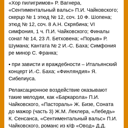
«Хор пилигримов» Р. Вагнера,
«Сентиментальный вальс» П.И. Чайковского;
скерцо № 1 этюд № 12, соч. 10 Ф. Шопена;
этюд № 12, соч. 8 А.Н. Скрябина; VI
симфония, 1 ч. П.И. Чайковского; Финалы
сонат № 14, 23 Л. Бетховена; «Порыв» Р.
Шумана; Кантата № 2 И.-С. Баха; Симфония
ре минор С. Франка;
• при зависти и враждебности – Итальянский
концерт И.-С. Баха; «Финляндия» Я.
Сибелиуса.
Релаксационное воздействие оказывают
такие мелодии, как «Баркарола» П.И.
Чайковского, «Пастораль» Ж. Бизе, Соната
до мажор (часть 3) Ж.М. Леклера, «Лебедь»
К. Сенсанса, «Сентиментальный вальс» П.И.
Чайковского, романс из к/ф «Овод» Д.Д.