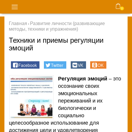
0
Блог
Главная
Развитие личности (развивающие
›
методы, техники и упражнения)
Главная
Техники и приемы регуляции
Консультации
эмоций
психолога
Facebook
Twitter
VK
OK
Карта
сайта
Регуляция эмоций
– это
осознание своих
Магазин
эмоциональных
переживаний и их
Контакты
биологически и
социально
целесообразное использование для
Правила
достижения цели и удовлетворения
и